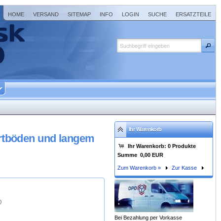
HOME
VERSAND
SITEMAP
INFO
LOGIN
SUCHE
ERSATZTEILE
Ihr Warenkorb
artböden und langem
Ihr Warenkorb:
0
Produkte
Summe
0,00 EUR
Zum Warenkorb »
Zur Kasse
)
Bei Bezahlung per Vorkasse