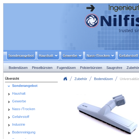
Sonderangebot
Haushalt
Gewerbe
Nass-/Trocken
Gefahrstoff
Bodendüsen
Pinselbürsten
Fugendüsen
Polsterbürsten
Saugrohre
Zubehör
Übersicht
Zubehör
Bodendüsen
Universaldüs
Sonderangebot
Haushalt
Gewerbe
Nass-/Trocken
Gefahrstoff
Industrie
Bodenreinigung