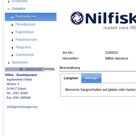
Ersatzteile
Zubehör
1060015_big.jpg
Bodendüsen
Pinselbürsten
Fugendüsen
Polsterbürsten
Saugrohre
Art.Nr.:
1240015
Zubehörsets
Hersteller:
Nilfisk-Advance
Staubtüten
Beschreibung
Nilfisk - Handelspartner
Langtext
Anfrage
Ingenieurbüro Oetzel
Motzstr. 4
D-34117 Kassel
Besseres Saugverhalten auf glatten oder harte
Tel.: 0561 26569
Fax: 0561 2889586
info@gewerbesauger.com