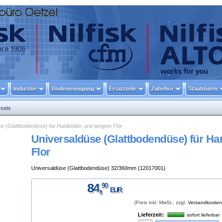
Industrie
Bodenreinigung
Ersatzteile
Zubehör
Staubtüten
sets
e (Glattbodendüse) für Hartböden und langem Flor
Universaldüse (Glattbodendüse) für H
Flor
Universaldüse (Glattbodendüse) 32/360mm (12017001)
84
,
90
EUR
(Preis inkl. MwSt., zzgl.
Versandkosten
Lieferzeit:
sofort lieferbar