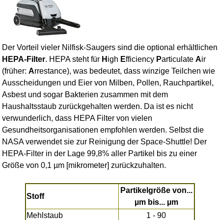
Der Vorteil vieler Nilfisk-Saugers sind die optional erhältlichen
HEPA-Filter
. HEPA steht für
H
igh
E
fficiency
P
articulate
A
ir
(früher:
A
rrestance), was bedeutet, dass winzige Teilchen wie
Ausscheidungen und Eier von Milben, Pollen, Rauchpartikel,
Asbest und sogar Bakterien zusammen mit dem
Haushaltsstaub zurückgehalten werden. Da ist es nicht
verwunderlich, dass HEPA Filter von vielen
Gesundheitsorganisationen empfohlen werden. Selbst die
NASA verwendet sie zur Reinigung der Space-Shuttle!
Der
HEPA-Filter
in der Lage 99,8% aller Partikel bis zu einer
Größe von 0,1 µm [mikrometer] zurückzuhalten.
Partikelgröße von...
Stoff
µm bis... µm
Mehlstaub
1 - 90