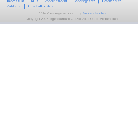
Impressum
AGB
Widerrufsrecht
Batteriegesetz
Datenschutz
Zahlarten
Geschäftszeiten
* Alle Preisangaben sind zzgl.
Versandkosten
Copyright 2026 Ingenieurbüro Oetzel. Alle Rechte vorbehalten.