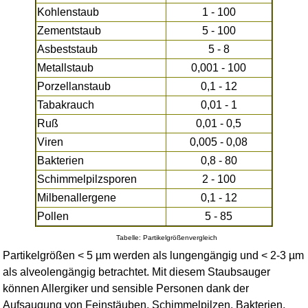
Kohlenstaub
1 - 100
Zementstaub
5 - 100
Asbeststaub
5 - 8
Metallstaub
0,001 - 100
Porzellanstaub
0,1 - 12
Tabakrauch
0,01 - 1
Ruß
0,01 - 0,5
Viren
0,005 - 0,08
Bakterien
0,8 - 80
Schimmelpilzsporen
2 - 100
Milbenallergene
0,1 - 12
Pollen
5 - 85
Tabelle: Partikelgrößenvergleich
Partikelgrößen < 5 µm werden als lungengängig und < 2-3 µm
als alveolengängig betrachtet. Mit diesem Staubsauger
können Allergiker und sensible Personen dank der
Aufsaugung von Feinstäuben, Schimmelpilzen, Bakterien,