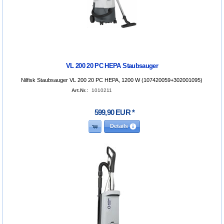
VL 200 20 PC HEPA Staubsauger
Nilfisk Staubsauger VL 200 20 PC HEPA, 1200 W (107420059+302001095)
Art.Nr.:
1010211
599
,
90
EUR
*
Details