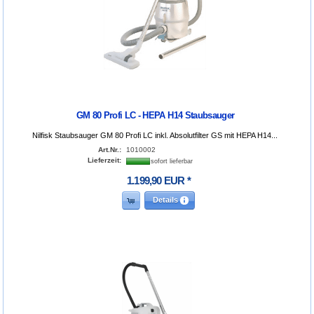
GM 80 Profi LC - HEPA H14 Staubsauger
Nilfisk Staubsauger GM 80 Profi LC inkl. Absolutfilter GS mit HEPA H14...
Art.Nr.:
1010002
Lieferzeit:
sofort lieferbar
1.199
,
90
EUR
*
Details