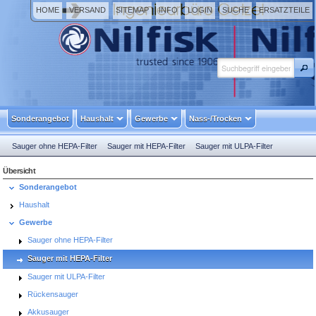
HOME
VERSAND
SITEMAP
INFO
LOGIN
SUCHE
ERSATZTEILE
Sonderangebot
Haushalt
Gewerbe
Nass-/Trocken
Sauger ohne HEPA-Filter
Sauger mit HEPA-Filter
Sauger mit ULPA-Filter
Rückensauger
Akkusauger
Heizkesselsauger
Reinraumsauger
Übersicht
Sonderangebot
Haushalt
Gewerbe
Sauger ohne HEPA-Filter
Sauger mit HEPA-Filter
Sauger mit ULPA-Filter
Rückensauger
Akkusauger