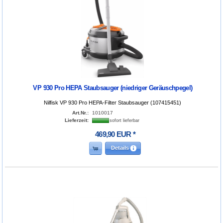
VP 930 Pro HEPA Staubsauger (niedriger Geräuschpegel)
Nilfisk VP 930 Pro HEPA-Filter Staubsauger (107415451)
Art.Nr.:
1010017
Lieferzeit:
sofort lieferbar
469
,
90
EUR
*
Details