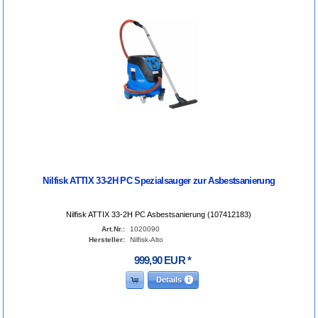
Nilfisk ATTIX 33-2H PC Spezialsauger zur Asbestsanierung
Nilfisk ATTIX 33-2H PC Asbestsanierung (107412183)
Art.Nr.:
1020090
Hersteller:
Nilfisk-Alto
999
,
90
EUR
*
Details