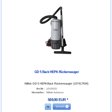
GD 5 Back HEPA Rückensauger
Nilfisk GD 5 HEPA Back Rückensauger (107417934)
Art.Nr.:
1010033
Hersteller:
Nilfisk-Advance
569
,
90
EUR
*
Details