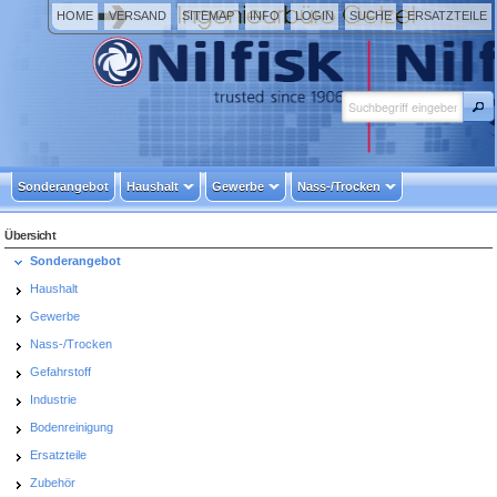
HOME
VERSAND
SITEMAP
INFO
LOGIN
SUCHE
ERSATZTEILE
Sonderangebot
Haushalt
Gewerbe
Nass-/Trocken
Übersicht
Sonderangebot
Haushalt
Gewerbe
Nass-/Trocken
Gefahrstoff
Industrie
Bodenreinigung
Ersatzteile
Zubehör