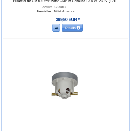
Ersatzteil für GM 80 Profi: Motor GMP im Gehäuse 1200 W., 230 V. (1211...
Art.Nr.:
1200011
Hersteller:
Nilfisk-Advance
399
,
90
EUR
*
Details