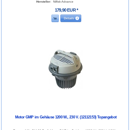
Hersteller:
Nilfisk-Advance
179
,
90
EUR
*
Details
Motor GMP im Gehäuse 1200 W., 230 V. (12112153) Topangebot