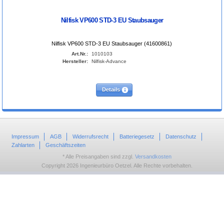
Nilfisk VP600 STD-3 EU Staubsauger
Nilfisk VP600 STD-3 EU Staubsauger (41600861)
Art.Nr.:
1010103
Hersteller:
Nilfisk-Advance
Details
Impressum
AGB
Widerrufsrecht
Batteriegesetz
Datenschutz
Zahlarten
Geschäftszeiten
* Alle Preisangaben sind zzgl.
Versandkosten
Copyright 2026 Ingenieurbüro Oetzel. Alle Rechte vorbehalten.