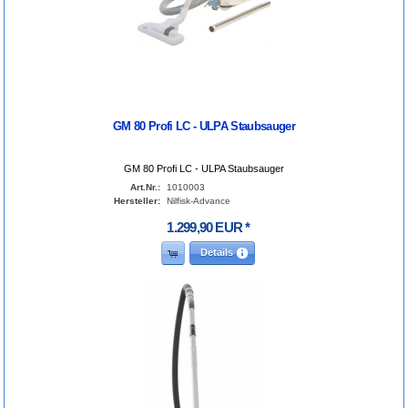
GM 80 Profi LC - ULPA Staubsauger
GM 80 Profi LC - ULPA Staubsauger
Art.Nr.:
1010003
Hersteller:
Nilfisk-Advance
1.299
,
90
EUR
*
Details