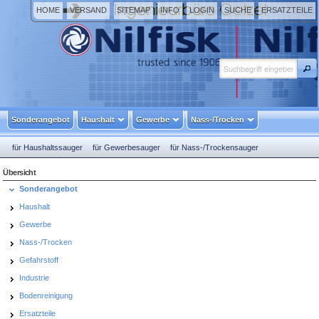
HOME
VERSAND
SITEMAP
INFO
LOGIN
SUCHE
ERSATZTEILE
Sonderangebot
Haushalt
Gewerbe
Nass-/Trocken
für Haushaltssauger
für Gewerbesauger
für Nass-/Trockensauger
für Gefahrstoffsauger
für Industriesauger
Übersicht
Sonderangebot
Haushalt
Gewerbe
Nass-/Trocken
Gefahrstoff
Industrie
Bodenreinigung
Ersatzteile