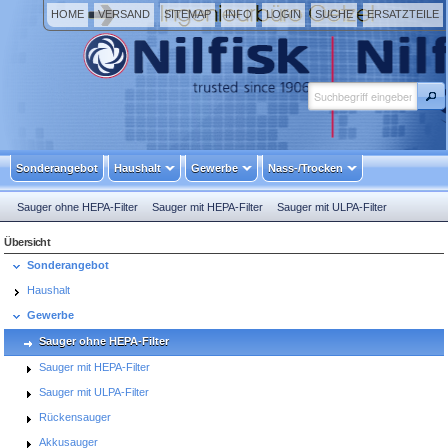
HOME
VERSAND
SITEMAP
INFO
LOGIN
SUCHE
ERSATZTEILE
Sonderangebot
Haushalt
Gewerbe
Nass-/Trocken
Sauger ohne HEPA-Filter
Sauger mit HEPA-Filter
Sauger mit ULPA-Filter
Rückensauger
Akkusauger
Heizkesselsauger
Reinraumsauger
Übersicht
Sonderangebot
Haushalt
Gewerbe
Sauger ohne HEPA-Filter
Sauger mit HEPA-Filter
Sauger mit ULPA-Filter
Rückensauger
Akkusauger