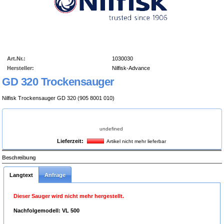
Art.Nr.:
1030030
Hersteller:
Nilfisk-Advance
GD 320 Trockensauger
Nilfisk Trockensauger GD 320 (905 8001 010)
undefined
Lieferzeit:
Artikel nicht mehr lieferbar
1030021_big.jpg
Beschreibung
Langtext
Anfrage
Dieser Sauger wird nicht mehr hergestellt.
Nachfolgemodell:
VL 500