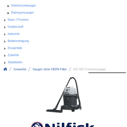
Heizkesselsauger
Reinraumsauger
Nass-/Trocken
Gefahrstoff
Industrie
Bodenreinigung
Ersatzteile
Zubehör
Staubtüten
Gewerbe
Sauger ohne HEPA-Filter
GD 320 Trockensauger