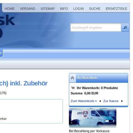
HOME
VERSAND
SITEMAP
INFO
LOGIN
SUCHE
ERSATZTEILE
Ihr Warenkorb
h) inkl. Zubehör
Ihr Warenkorb:
0
Produkte
4175)
Summe
0,00 EUR
Zum Warenkorb »
Zur Kasse
ferbar
Bei Bezahlung per Vorkasse