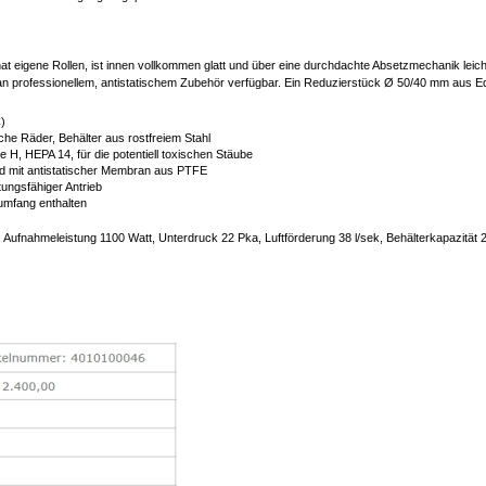
 hat eigene Rollen, ist innen vollkommen glatt und über eine durchdachte Absetzmechanik leic
n professionellem, antistatischem Zubehör verfügbar. Ein Reduzierstück Ø 50/40 mm aus Edel
C)
che Räder, Behälter aus rostfreiem Stahl
sse H, HEPA 14, für die potentiell toxischen Stäube
 und mit antistatischer Membran aus PTFE
ungsfähiger Antrieb
umfang enthalten
Aufnahmeleistung 1100 Watt, Unterdruck 22 Pka, Luftförderung 38 l/sek, Behälterkapazität