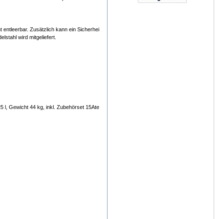
ht entleerbar. Zusätzlich kann ein Sicherheitsfiltersack (Safe-Bag) zur staubfreien Entsorgu
stahl wird mitgeliefert.
 25 l, Gewicht 44 kg, inkl. Zubehörset 15Atex (3m Schlauch, antistatische Schrägrohrdüse-