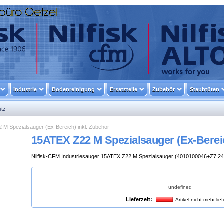
Industrie
Bodenreinigung
Ersatzteile
Zubehör
Staubtüten
utz
 M Spezialsauger (Ex-Bereich) inkl. Zubehör
15ATEX Z22 M Spezialsauger (Ex-Bereic
Nilfisk-CFM Industriesauger 15ATEX Z22 M Spezialsauger (4010100046+Z7 2
undefined
Lieferzeit:
Artikel nicht mehr lie