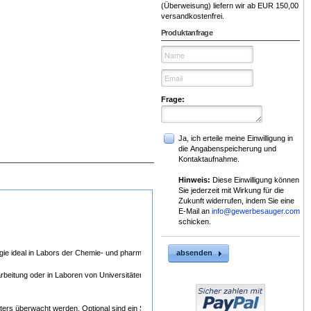
(Überweisung) liefern wir ab EUR 150,00
versandkostenfrei.
Produktanfrage
Frage:
Ja, ich erteile meine Einwilligung in
die Angabenspeicherung und
Kontaktaufnahme.
Hinweis:
Diese Einwilligung können
Sie jederzeit mit Wirkung für die
Zukunft widerrufen, indem Sie eine
E-Mail an
info@gewerbesauger.com
schicken.
ogie ideal in Labors der Chemie- und pharmazeutischen Industrie oder in Bäckereien eingeset
absenden
earbeitung oder in Laboren von Universitäten. Angetrieben wird der Nilfisk-CFM 15 ATEX von 
ters überwacht werden. Optional sind ein Sternfilter der Staubklasse M, antistatische PTFE-F