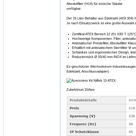
Absolutfilter (H14) für toxische Stäube
verfügbar.
Der 25 Liter-Behälter aus Edelstahl (AISI 304)
Je nach Einsatzzweck ist eine große Auswahl a
Zertifikat ATEX Bereich 22 (Ex II3D T 125°
Hochwertige Komponenten: Filter, antistatis
Antistatischer Primärfilter, Absolutfilter Kla
Erhältlich mit antistatischem Sternfilter M
Schlankes und ergonomisches Design, leist
Reduzierstück Ø 50/40 mm INOX im Liefer
Ex-geschützter Wechselstrom-Industriesauger. 
Edelstahl, Anschlussadapter)
Zubehörset 15Atex