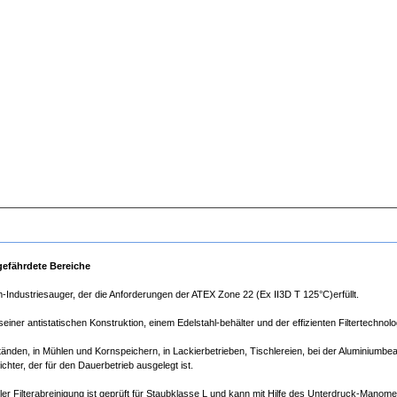
gefährdete Bereiche
-Industriesauger, der die Anforderungen der ATEX Zone 22 (Ex II3D T 125°C)erfüllt.
ner antistatischen Konstruktion, einem Edelstahl-behälter und der effizienten Filtertechnol
tänden, in Mühlen und Kornspeichern, in Lackierbetrieben, Tischlereien, bei der Aluminiumb
hter, der für den Dauerbetrieb ausgelegt ist.
ler Filterabreinigung ist geprüft für Staubklasse L und kann mit Hilfe des Unterdruck-Manome