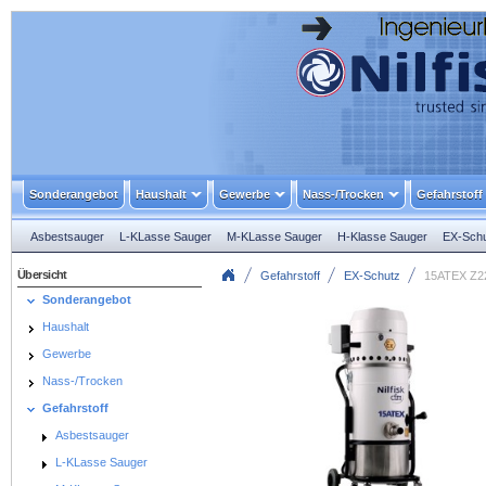
Sonderangebot
Haushalt
Gewerbe
Nass-/Trocken
Gefahrstoff
Asbestsauger
L-KLasse Sauger
M-KLasse Sauger
H-Klasse Sauger
EX-Sch
Übersicht
Gefahrstoff
EX-Schutz
15ATEX Z22
Sonderangebot
Haushalt
Gewerbe
Nass-/Trocken
Gefahrstoff
Asbestsauger
L-KLasse Sauger