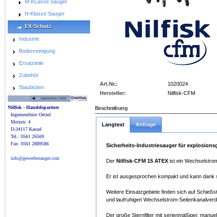
M-KLasse Sauger
H-Klasse Sauger
1020024_big.jpg
EX-Schutz
Industrie
Bodenreinigung
Ersatzteile
Zubehör
Art.Nr.:
1020024
Staubtüten
Hersteller:
Nilfisk-CFM
Nilfisk - Handelspartner
Beschreibung
Ingenieurbüro Oetzel
Motzstr. 4
Langtext
Anfrage
D-34117 Kassel
Tel.: 0561 26569
Fax: 0561 2889586
Sicherheits-Industriesauger für explosions
info@gewerbesauger.com
Der
Nilfisk-CFM 15 ATEX
ist ein Wechselstrom
Er ist ausgesprochen kompakt und kann dank sei
Weitere Einsatzgebiete finden sich auf Schießs
und laufruhigen Wechselstrom-Seitenkanalverdic
Der große Sternfilter mit serienmäßiger, manuel