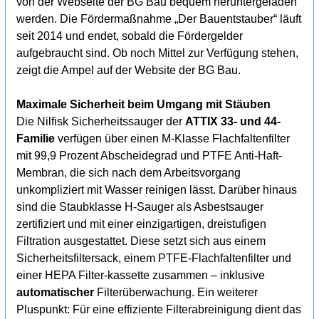
von der Webseite der BG Bau bequem heruntergeladen
werden. Die Fördermaßnahme „Der Bauentstauber“ läuft
seit 2014 und endet, sobald die Fördergelder
aufgebraucht sind. Ob noch Mittel zur Verfügung stehen,
zeigt die Ampel auf der Website der BG Bau.
Maximale Sicherheit beim Umgang mit Stäuben
Die Nilfisk Sicherheitssauger der
ATTIX 33- und 44-
Familie
verfügen über einen M-Klasse Flachfaltenfilter
mit 99,9 Prozent Abscheidegrad und PTFE Anti-Haft-
Membran, die sich nach dem Arbeitsvorgang
unkompliziert mit Wasser reinigen lässt. Darüber hinaus
sind die Staubklasse H-Sauger als Asbestsauger
zertifiziert und mit einer einzigartigen, dreistufigen
Filtration ausgestattet. Diese setzt sich aus einem
Sicherheitsfiltersack, einem PTFE-Flachfaltenfilter und
einer HEPA Filter-kassette zusammen – inklusive
automatischer
Filterüberwachung. Ein weiterer
Pluspunkt: Für eine effiziente Filterabreinigung dient das