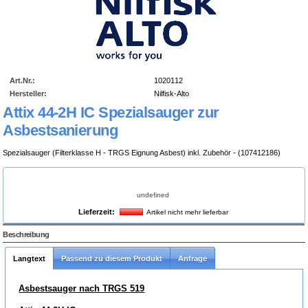
Art.Nr.:
1020112
Hersteller:
Nilfisk-Alto
Attix 44-2H IC Spezialsauger zur
Asbestsanierung
Spezialsauger (Filterklasse H - TRGS Eignung Asbest) inkl. Zubehör - (107412186)
undefined
Lieferzeit:
Artikel nicht mehr lieferbar
attix-44-2h-ic.gif
Beschreibung
Langtext
Passend zu diesem Produkt
Anfrage
Asbestsauger nach TRGS 519