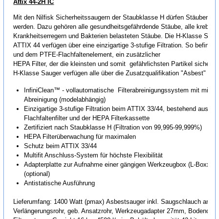
Attix 44-2H IC
Mit den Nilfisk Sicherheitssaugern der Staubklasse H dürfen Stäuben d
werden. Dazu gehören alle gesundheitsgefährdende Stäube, alle krebse
Krankheitserregern und Bakterien belasteten Stäube. Die H-Klasse Saug
ATTIX 44 verfügen über eine einzigartige 3-stufige Filtration. So befinde
und dem PTFE-Flachfaltenelement, ein zusätzlicher
HEPA Filter, der die kleinsten und somit gefährlichsten Partikel sicher 
H-Klasse Sauger verfügen alle über die Zusatzqualifikation "Asbest" n
InfiniClean™ - vollautomatische Filterabreinigungssystem mit minim
Abreinigung (modelabhängig)
Einzigartige 3-stufige Filtration beim ATTIX 33/44, bestehend aus Si
Flachfaltenfilter und der HEPA Filterkassette
Zertifiziert nach Staubklasse H (Filtration von 99,995-99,999%)
HEPA Filterüberwachung für maximalen
Schutz beim ATTIX 33/44
Multifit Anschluss-System für höchste Flexibilität
Adapterplatte zur Aufnahme einer gängigen Werkzeugbox (L-Boxx /
(optional)
Antistatische Ausführung
Lieferumfang: 1400 Watt (pmax) Asbestsauger inkl. Saugschlauch antis
Verlängerungsrohr, geb. Ansatzrohr, Werkzeugadapter 27mm, Bodendüse