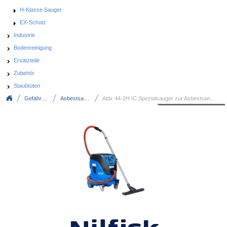
H-Klasse Sauger
EX-Schutz
Industrie
Bodenreinigung
Ersatzteile
Zubehör
Staubtüten
Gefahrstoff
Asbestsauger
Attix 44-2H IC Spezialsauger zur Asbestsanierung