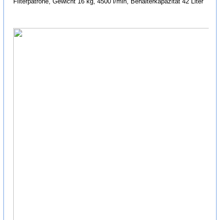
Filterpatrone, Gewicht 16 kg, 4500 l/min, Behälterkapazität 42 Liter