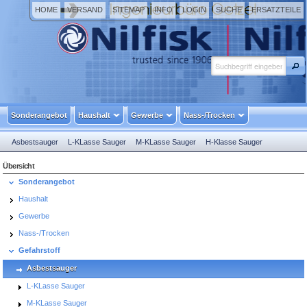
HOME
VERSAND
SITEMAP
INFO
LOGIN
SUCHE
ERSATZTEILE
Sonderangebot
Haushalt
Gewerbe
Nass-/Trocken
Asbestsauger
L-KLasse Sauger
M-KLasse Sauger
H-Klasse Sauger
EX-Schutz
Übersicht
Sonderangebot
Haushalt
Gewerbe
Nass-/Trocken
Gefahrstoff
Asbestsauger
L-KLasse Sauger
M-KLasse Sauger